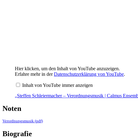
„Steffen
Hier klicken, um den Inhalt von YouTube anzuzeigen.
Schleiermacher
Erfahre mehr in der
Datenschutzerklärung von YouTube
.
–
Verordnungsmusik
Inhalt von YouTube immer anzeigen
|
Calmus
„Steffen Schleiermacher – Verordnungsmusik | Calmus Ensembl
Ensemble“
von
YouTube
Noten
anzeigen
Verordnungsmusik (pdf)
Biografie