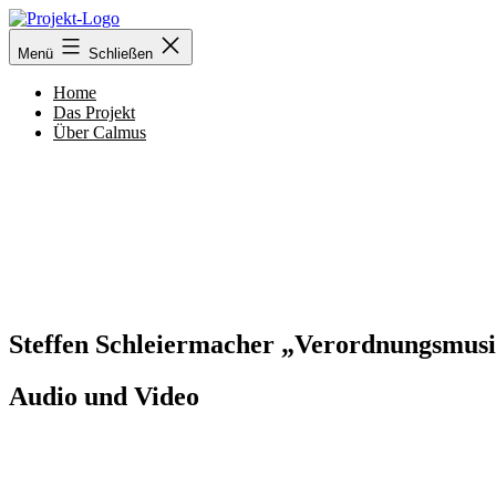
Zum
Inhalt
Calmus
Menü
Schließen
springen
Ensemble
Home
Das Projekt
Über Calmus
Steffen Schleiermacher „Verordnungsmus
Audio und Video